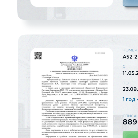
НОМЕР
А52-2
С
11.05
ПО
23.09
1 год
СПИСА
889