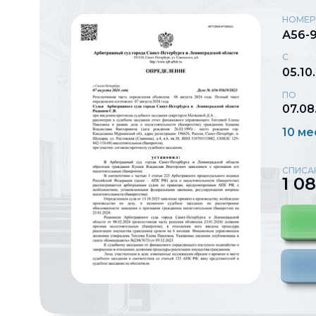
НОМЕР
А56-
С
05.10
ПО
07.08
10 м
СПИСА
1 0