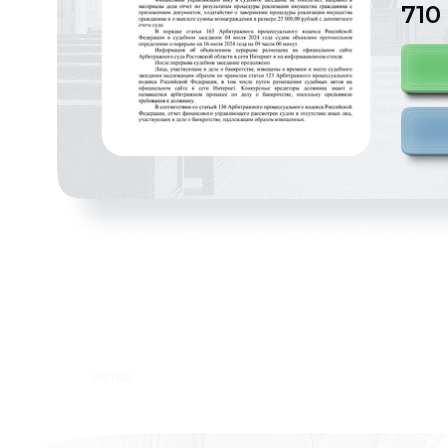
710
метки