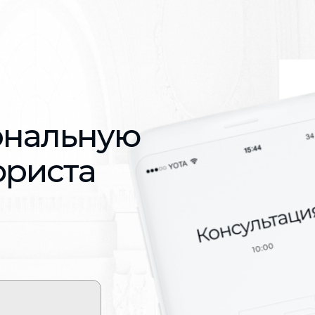
ональную
юриста