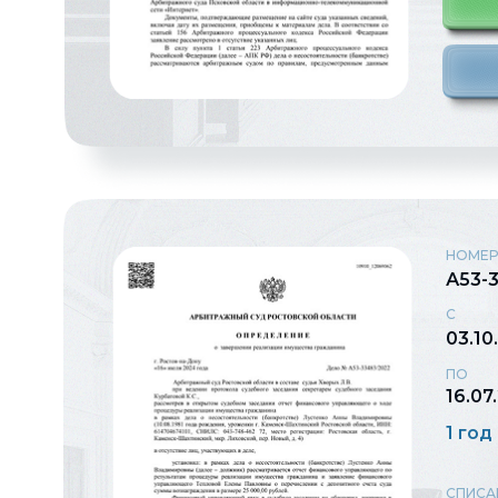
НОМЕР
А53-
С
03.10
ПО
16.07
1 год
СПИСА