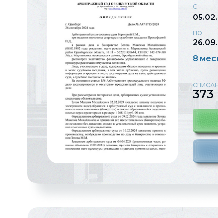
С
05.02
ПО
26.09
8 мес
СПИСАН
373