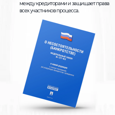
Штрафы
Налоги
Субсидиарная ответственность
Моральный вред
Алименты
Вред здоровью