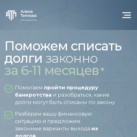
Центр реструктуризации
и банкротства физических и
юридических лиц по всей
России
Поможем списать
долги
законно
за 6-11 месяцев
*
Помогаем
пройти процедуру
банкротства
и разобраться, какие
долги могут быть списаны по закону
Разберем вашу финансовую
ситуацию и предложим
законные варианты выхода
из
долгов