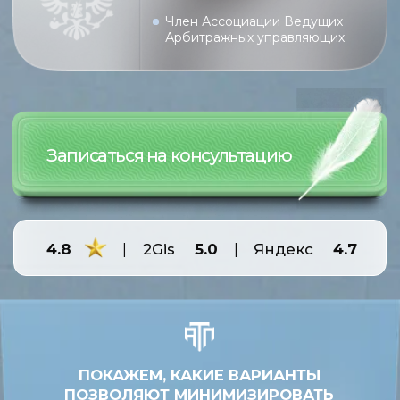
ПОКАЖЕМ, КАКИЕ ВАРИАНТЫ
ПОЗВОЛЯЮТ МИНИМИЗИРОВАТЬ
РИСКИ ПО ИМУЩЕСТВУ
Алена Теплова
Про банкротство
ПРОЗРАЧНЫЕ УСЛОВИЯ
ФИКСИРУЕМ
В ДОГОВОРЕ
Алена Теплова
Про банкротство
ПРОВЕРИМ ОСНОВАНИЯ
ДЛЯ АРЕСТОВ
Алена Теплова
Про банкротство
КОНСУЛЬТИРУЕМ ПО ДОЛГАМ
ВНЕ ЗАВИСИМОСТИ ОТ СУММЫ