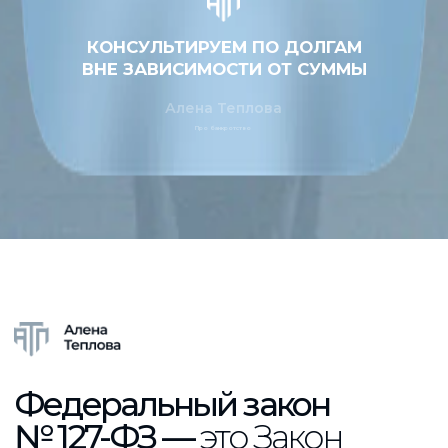
от финансовой зависимости.
—
Закон устанавливает основания для
банкротства, порядок проведения
процедур (включая внесудебное
банкротство через МФЦ),
распределение имущества должника
между кредиторами и защищает права
всех участников процесса.