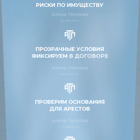
Алена Теплова
Про банкротство
Федеральный закон
№ 127-ФЗ —
это Закон
«О несостоятельности
(банкротстве)»
Его главная цель
— дать возможность
должникам, не способным погасить свои
обязательства, списать долги и освободиться