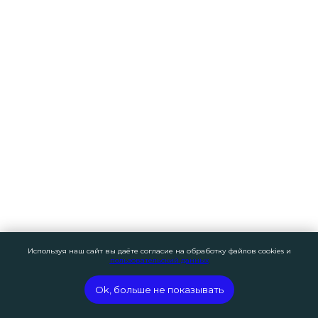
рублей
—
Предлагаем индивидуальный
подход к каждому случаю,
разрабатываем стратегии,
которые помогут достичь
желаемых результатов
Банковские кредиты
Задолженности по ИП
Кредиты в МФО
Используя наш сайт вы даёте согласие на обработку файлов cookies и
пользовательский данных
Платежи по ЖКХ
Ok, больше не показывать