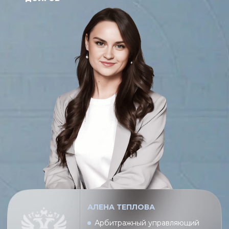
АЛЕНА ТЕПЛОВА
Арбитражный управляющий
Член Ассоциации Ведущих
Арбитражных управляющих
Записаться на консультацию
4.8
|
2Gis
5.0
|
Яндекс
4.7